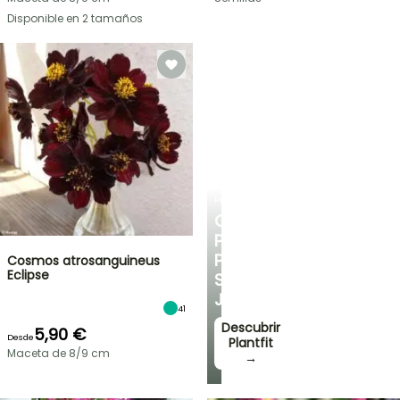
Disponible en 2 tamaños
PLANTFIT
CONSEJOS
PERSONALIZADOS
PARA
Cosmos atrosanguineus
Eclipse
SU
JARDÍN
41
Descubrir
5,90 €
Desde
Plantfit
Maceta de 8/9 cm
→