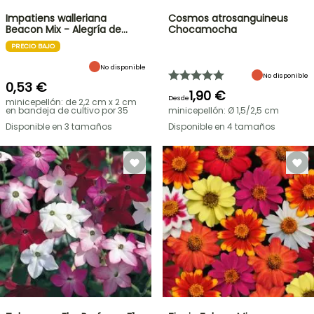
Impatiens walleriana
Cosmos atrosanguineus
Beacon Mix - Alegría de…
Chocamocha
PRECIO BAJO
No disponible
No disponible
0,53 €
1,90 €
Desde
minicepellón: de 2,2 cm x 2 cm
en bandeja de cultivo por 35
minicepellón: Ø 1,5/2,5 cm
Disponible en 3 tamaños
Disponible en 4 tamaños