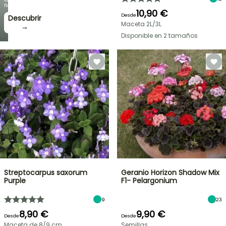
floración!
10,90 €
Desde
Descubrir
Maceta 2L/3L
→
Disponible en 2 tamaños
Streptocarpus saxorum
Geranio Horizon Shadow Mix
Purple
F1- Pelargonium
9
23
8,90 €
9,90 €
Desde
Desde
Maceta de 8/9 cm
Semillas