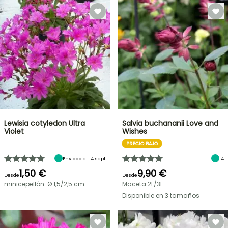
Lewisia cotyledon Ultra
Salvia buchananii Love and
Violet
Wishes
PRECIO BAJO
Enviado el 14 sept
14
1,50 €
9,90 €
Desde
Desde
minicepellón: Ø 1,5/2,5 cm
Maceta 2L/3L
Disponible en 3 tamaños