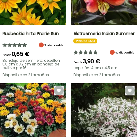
Rudbeckia hirta Prairie Sun
Alstroemeria Indian Summer
PRECIO BAJO
No disponible
0,65 €
No disponible
Desde
3,90 €
Bandeja de semillero: cepellón
Desde
3,8 cm x 3,2 cm en bandeja de
cultivo por 16
cepellón: 4 cm x 4,5 cm
Disponible en 2 tamaños
Disponible en 2 tamaños