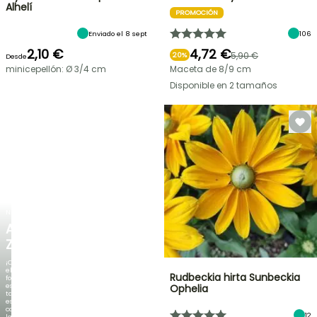
Alhelí
PROMOCIÓN
Enviado el 8 sept
106
2,10 €
4,72 €
5,90 €
20%
Desde
minicepellón: Ø 3/4 cm
Maceta de 8/9 cm
Disponible en 2 tamaños
NUEVO
AGAPANTHUS
ZAMBEZI
¡Cuando
el
Rudbeckia hirta Sunbeckia
follaje
es
Ophelia
tan
espectacular
como
12
la