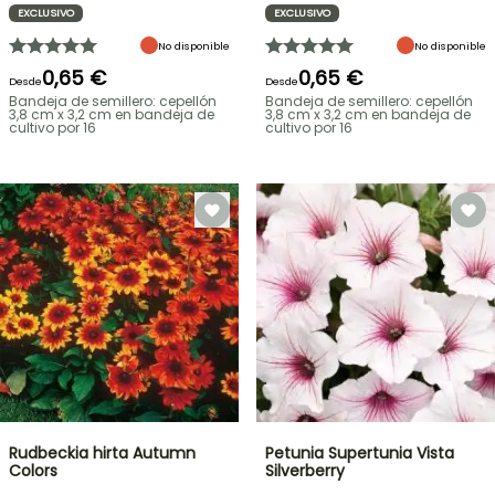
EXCLUSIVO
EXCLUSIVO
No disponible
No disponible
0,65 €
0,65 €
Desde
Desde
Bandeja de semillero: cepellón
Bandeja de semillero: cepellón
3,8 cm x 3,2 cm en bandeja de
3,8 cm x 3,2 cm en bandeja de
cultivo por 16
cultivo por 16
Rudbeckia hirta Autumn
Petunia Supertunia Vista
Colors
Silverberry