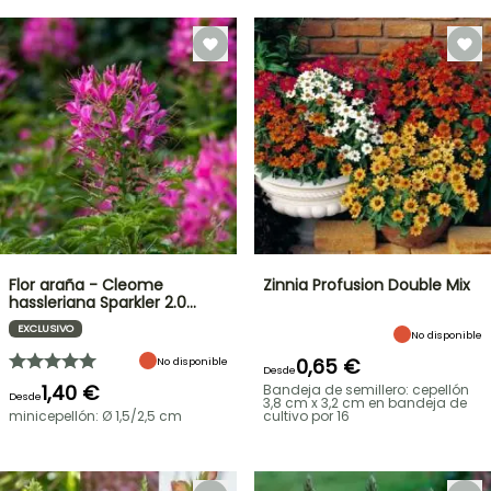
Flor araña - Cleome
Zinnia Profusion Double Mix
hassleriana Sparkler 2.0…
EXCLUSIVO
No disponible
0,65 €
No disponible
Desde
1,40 €
Bandeja de semillero: cepellón
Desde
3,8 cm x 3,2 cm en bandeja de
minicepellón: Ø 1,5/2,5 cm
cultivo por 16