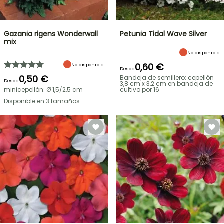
Gazania rigens Wonderwall
Petunia Tidal Wave Silver
mix
No disponible
0,60 €
No disponible
Desde
0,50 €
Bandeja de semillero: cepellón
Desde
3,8 cm x 3,2 cm en bandeja de
minicepellón: Ø 1,5/2,5 cm
cultivo por 16
Disponible en 3 tamaños