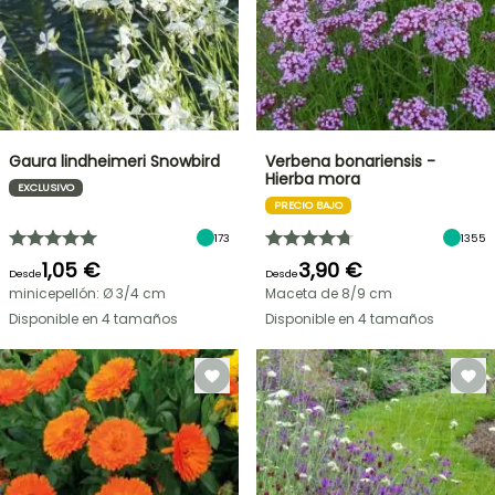
Gaura lindheimeri Snowbird
Verbena bonariensis -
Hierba mora
EXCLUSIVO
PRECIO BAJO
173
1355
1,05 €
3,90 €
Desde
Desde
minicepellón: Ø 3/4 cm
Maceta de 8/9 cm
Disponible en 4 tamaños
Disponible en 4 tamaños
OFERTA
RELÁMPAGO
¡HASTA
UN
30
%