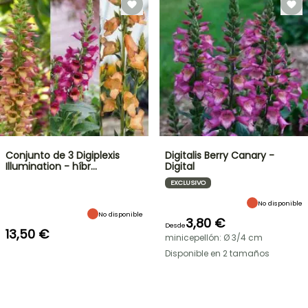
Conjunto de 3 Digiplexis
Digitalis Berry Canary -
Illumination - híbr…
Digital
EXCLUSIVO
No disponible
No disponible
3,80 €
Desde
13,50 €
minicepellón: Ø 3/4 cm
Disponible en 2 tamaños