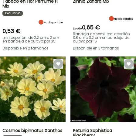
Tabaco en Flor Perfume F1
Zinnia Zahara Mix
Mix
EXCLUSIVO
No disponible
No disponible
0,65 €
Desde
0,53 €
Bandeja de semillero: cepellón
minicepellón: de 2,2 cm x 2 cm
3,8 cm x 3,2 cm en bandeja de
en bandeja de cultivo por 35
cultivo por 16
Disponible en 2 tamaños
Disponible en 3 tamaños
Cosmos bipinnatus Xanthos
Petunia Sophistica
Blackberry