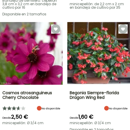
Bandeja de semillero: cepellón
3,8 cm x 3,2 cm en bandeja de
minicepellón: de 2,2 cm x 2 cm
cultivo por 16
en bandeja de cultivo por 35
Disponible en 2 tamaños
Cosmos atrosanguineus
Begonia Siempre-florida
Cherry Chocolate
Dragon Wing Red
No disponible
No disponible
2,50 €
1,60 €
Desde
Desde
minicepellón: Ø 3/4 cm
minicepellón: Ø 3/4 cm
Disponible en 2 tamaños