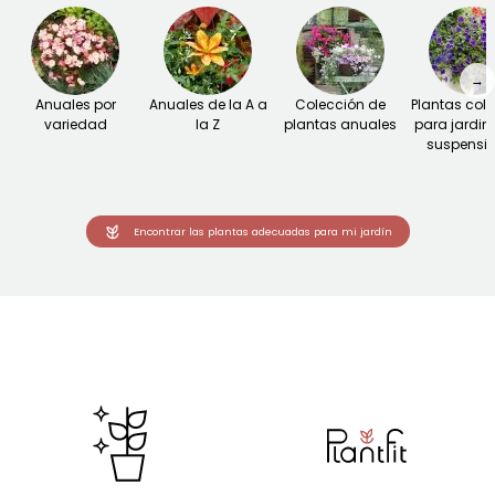
→
Anuales por
Anuales de la A a
Colección de
Plantas col
variedad
la Z
plantas anuales
para jardin
suspensi
Encontrar las plantas adecuadas para mi jardín