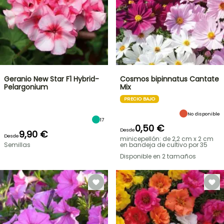
Geranio New Star F1 Hybrid-
Cosmos bipinnatus Cantate
Pelargonium
Mix
PRECIO BAJO
No disponible
17
0,50 €
Desde
9,90 €
Desde
minicepellón: de 2,2 cm x 2 cm
Semillas
en bandeja de cultivo por 35
Disponible en 2 tamaños