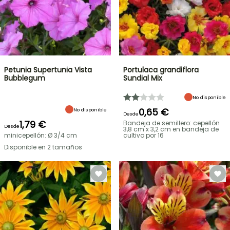
Petunia Supertunia Vista
Portulaca grandiflora
Bubblegum
Sundial Mix
No disponible
0,65 €
No disponible
Desde
1,79 €
Bandeja de semillero: cepellón
Desde
3,8 cm x 3,2 cm en bandeja de
minicepellón: Ø 3/4 cm
cultivo por 16
Disponible en 2 tamaños