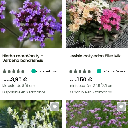
Hierba moraVanity -
Lewisia cotyledon Elise Mix
Verbena bonariensis
Enviado el 11 sept
Enviado el 14 sept
3,90 €
1,50 €
Desde
Desde
Maceta de 8/9 cm
minicepellón: Ø 1,5/2,5 cm
Disponible en 2 tamaños
Disponible en 2 tamaños