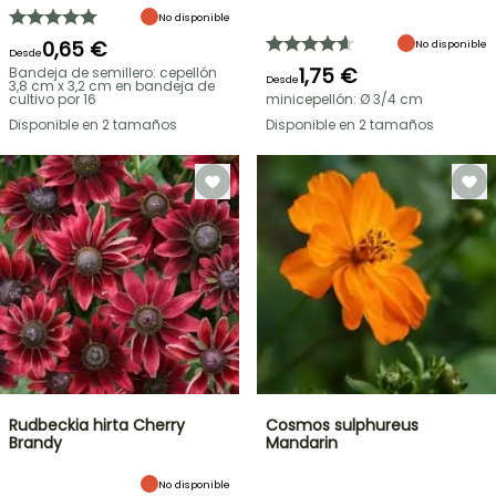
No disponible
0,65 €
No disponible
Desde
1,75 €
Bandeja de semillero: cepellón
Desde
3,8 cm x 3,2 cm en bandeja de
cultivo por 16
minicepellón: Ø 3/4 cm
Disponible en 2 tamaños
Disponible en 2 tamaños
Rudbeckia hirta Cherry
Cosmos sulphureus
Brandy
Mandarin
No disponible