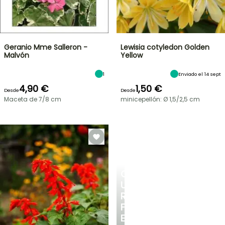
Geranio Mme Salleron -
Lewisia cotyledon Golden
Malvón
Yellow
1
Enviado el 14 sept
4,90 €
1,50 €
Desde
Desde
Maceta de 7/8 cm
minicepellón: Ø 1,5/2,5 cm
CREA
UN
RINCÓN
FRESCO
EN