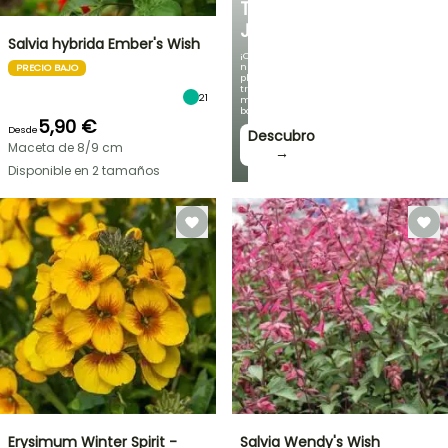
TU
JARDÍN
Salvia hybrida Ember's Wish
¡Con
nuestras
PRECIO BAJO
plantas
trepadoras
21
más
bonitas!
5,90 €
Desde
Descubro
Maceta de 8/9 cm
→
Disponible en 2 tamaños
Erysimum Winter Spirit -
Salvia Wendy's Wish