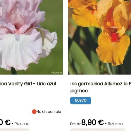
ca Vanity Girl - Lirio azul
Iris germanica Allumez le Fe
pigmeo
Anchura en la
Exposición
Altura en la
Anchura en la
madurez
madurez
madurez
Sol
NUEVO
40 cm
30 cm
25 cm
No disponible
0 €
8,90 €
•
•
Rizoma
Rizoma
Desde
ón
Periodo de
Rusticidad
Periodo de floración
Periodo de