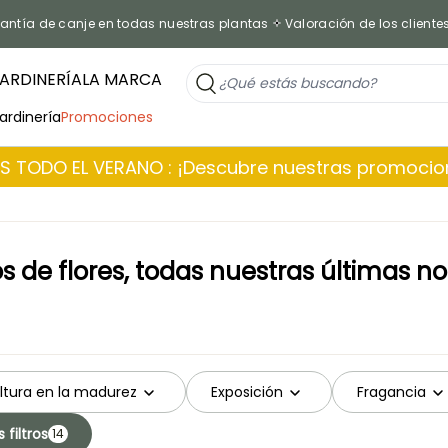
antía de canje en todas nuestras plantas
Valoración de los cliente
ARDINERÍA
LA MARCA
jardinería
Promociones
 TODO EL VERANO : ¡Descubre nuestras promoci
s de flores, todas nuestras últimas not
ltura en la madurez
Exposición
Fragancia
 filtros
14