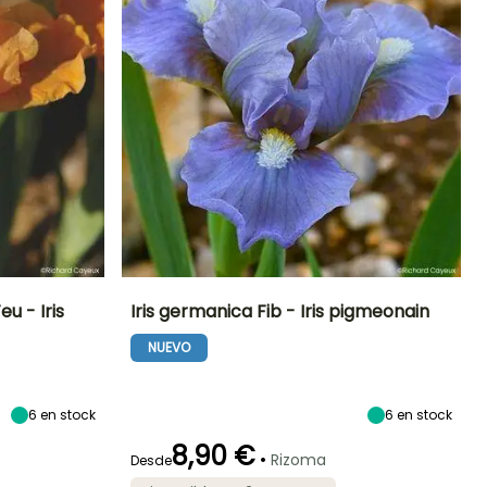
u - Iris
Iris germanica Fib - Iris pigmeonain
NUEVO
Exposición
Altura en la
Anchura en la
Exposición
madurez
madurez
Sol
Sol
18 cm
20 cm
6
en stock
6
en stock
8,90 €
•
Rizoma
Desde
Rusticidad
Periodo de floración
Periodo de
Rusticidad