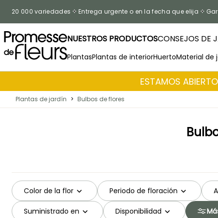
Ir al contenido
20 000 variedades
Entrega urgente o en la fecha que elija
Gar
NUESTROS PRODUCTOS
CONSEJOS DE J
Plantas
Plantas de interior
Huerto
Material de 
ESTAMOS ABIERTOS
Plantas de jardín
>
Bulbos de flores
Bulbo
Color de la flor
Periodo de floración
A
Suministrado en
Disponibilidad
Más