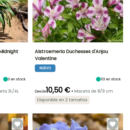
Midnight
Alstroemeria Duchesses d'Anjou
Valentine
Exposición
Altura en la
Anchura en la
Exposición
madurez
madurez
Sol
Sol
NUEVO
35 cm
35 cm
3
en stock
113
en stock
10,50 €
•
eta 3L/4L
Maceta de 8/9 cm
Desde
Rusticidad
Periodo de floración
Periodo de
Rusticidad
Disponible en 2 tamaños
plantación
Hasta -9,5°C
Hasta -6,5°C
razonable
Junio a
Abril a Junio
Octubre