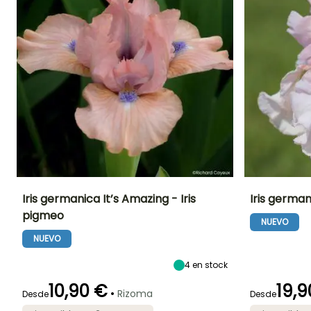
Iris germanica It’s Amazing - Iris
Iris germani
pigmeo
NUEVO
Altura en la
Anchura en la
Exposición
Altura en la
madurez
madurez
madurez
Sol
NUEVO
48 cm
25 cm
90 cm
4
en stock
10,90 €
19,9
•
Rizoma
Desde
Desde
Periodo de floración
Periodo de
Rusticidad
Periodo de floraci