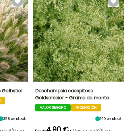
 Gelbstiel
Deschampsia caespitosa
Goldschleier - Grama de monte
N
Exposición
Altura en la
Anchura en la
Exposición
madurez
madurez
Sol
Sol,
VALOR SEGURO
PROMOCIÓN
90 cm
90 cm
Semisombra
358
en stock
140
en stock
4,90 €
•
 de 8/9 cm
Maceta de 8/9 cm
Desde