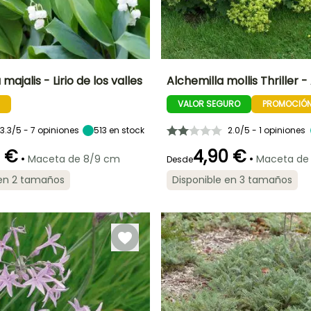
majalis - Lirio de los valles
Alchemilla mollis Thriller 
VALOR SEGURO
PROMOCIÓ
Anchura en la
Exposición
Altura en la
Anchura en la
madurez
madurez
madurez
Sol,
30 cm
40 cm
70 cm
Semisombra,
3.3/5 - 7 opiniones
513
en stock
2.0/5 - 1 opiniones
Sombra
0 €
4,90 €
•
•
Maceta de 8/9 cm
Maceta de
Desde
 en 2 tamaños
Disponible en 3 tamaños
Periodo de floración
Periodo de
plantación
ón
Periodo de
Rusticidad
razonable
plantación
Hasta -34,5°C
Junio a Agosto
razonable
Febrero a Abril,
Febrero a Abril,
Septiembre a
Septiembre a
Noviembre
Noviembre