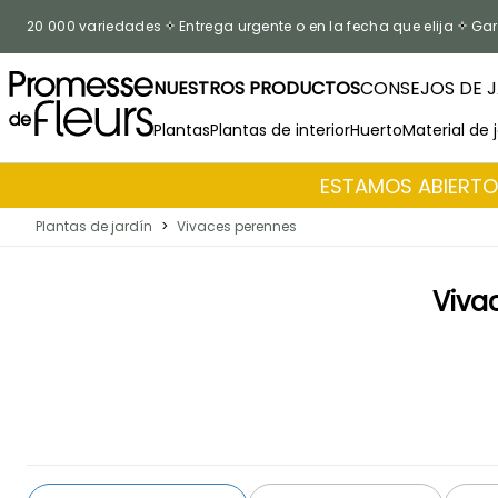
Ir al contenido
20 000 variedades
Entrega urgente o en la fecha que elija
Gar
NUESTROS PRODUCTOS
CONSEJOS DE J
Plantas
Plantas de interior
Huerto
Material de 
ESTAMOS ABIERTOS
Plantas de jardín
>
Vivaces perennes
Viva