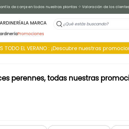
antía de canje en todas nuestras plantas
Valoración de los cliente
ARDINERÍA
LA MARCA
jardinería
Promociones
 TODO EL VERANO : ¡Descubre nuestras promoci
ces perennes, todas nuestras promoc