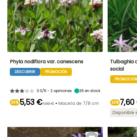
Phyla nodiflora var. canescens
Tulbaghia c
social
DESCUBRIR
PROMOCIÓN
Altura en la
Anchura en la
Exposición
Altura en la
madurez
madurez
madurez
Sol,
PROMOCIÓN
5 cm
60 cm
55 cm
Semisombra
3.0/5 - 2 opiniones
26
en stock
5,53 €
7,60
30%
•
20%
Maceta de 7/8 cm
7,90 €
Periodo de floraci
Periodo de floración
Periodo de
Rusticidad
Disponible
plantación
Hasta -12°C
razonable
Junio a
Mayo a Junio
Febrero a Abril,
Octubre
Septiembre a
Octubre