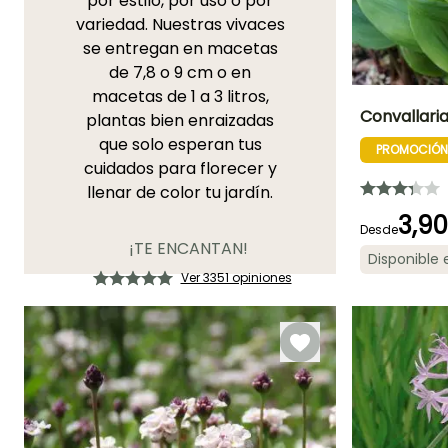
por estilo, por uso o por
variedad. Nuestras vivaces
se entregan en macetas
de 7,8 o 9 cm o en
macetas de 1 a 3 litros,
Convallaria 
plantas bien enraizadas
que solo esperan tus
PROMOCIÓN
Altura en la
cuidados para florecer y
madurez
20 cm
llenar de color tu jardín.
3,9
Desde
¡TE ENCANTAN!
Disponible
Ver 3351 opiniones
Periodo de floraci
Abril a Mayo