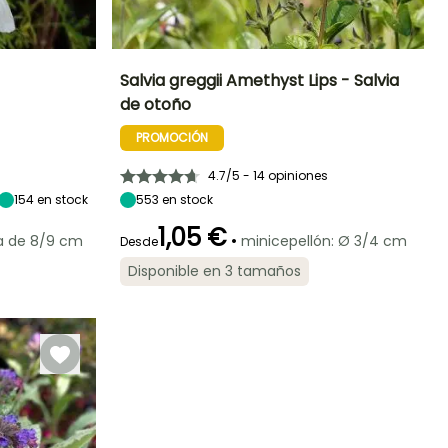
Salvia greggii Amethyst Lips - Salvia
de otoño
Exposición
Altura en la
Anchura en la
Exposición
madurez
madurez
Sol
Sol,
PROMOCIÓN
70 cm
50 cm
Semisombra
4.7/5 - 14 opiniones
154
en stock
553
en stock
1,05 €
Rusticidad
•
 de 8/9 cm
minicepellón: Ø 3/4 cm
Desde
Periodo de floración
Periodo de
Rusticidad
Hasta -12°C
plantación
Hasta -9,5°C
razonable
Disponible en 3 tamaños
Mayo a
Abril a Mayo,
Octubre
Septiembre a
Octubre