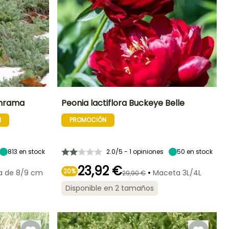
lenrama
Peonia lactiflora Buckeye Belle
N
PROMOCIÓN
Exposición
Altura en la
Exposición
Periodo de floración
madurez
Sol,
Sol
85 cm
Semisombra
Mayo
813
en stock
2.0/5 - 1 opiniones
50
en stock
23,92 €
20%
•
a de 8/9 cm
Maceta 3L/4L
29,90 €
Rusticidad
Periodo de
Rusticidad
Disponible en 2 tamaños
plantación
Hasta -20,5°C
Hasta -29°C
razonable
Febrero a Mayo,
Septiembre a
Noviembre