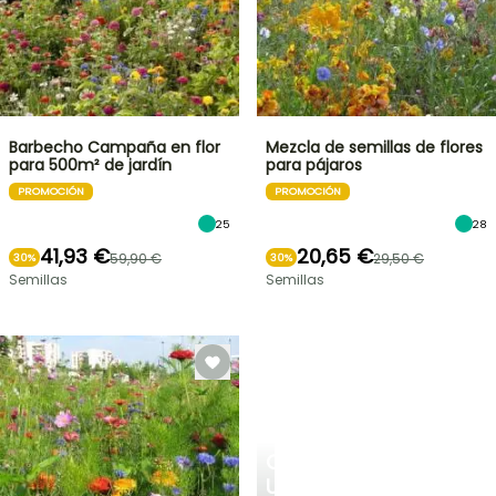
Barbecho Campaña en flor
Mezcla de semillas de flores
para 500m² de jardín
para pájaros
PROMOCIÓN
PROMOCIÓN
25
28
41,93 €
20,65 €
59,90 €
29,50 €
30%
30%
Semillas
Semillas
CREA
UN