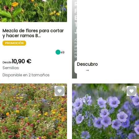
RINCÓN
FRESCO
EN
TU
Mezcla de flores para cortar
JARDÍN
y hacer ramos B…
¡Con
nuestras
PROMOCIÓN
plantas
trepadoras
49
más
bonitas!
10,90 €
Desde
Descubro
Semillas
→
Disponible en 2 tamaños