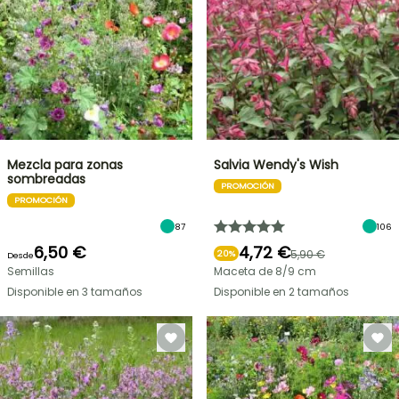
Mezcla para zonas
Salvia Wendy's Wish
sombreadas
PROMOCIÓN
PROMOCIÓN
87
106
6,50 €
4,72 €
5,90 €
20%
Desde
Semillas
Maceta de 8/9 cm
Disponible en 3 tamaños
Disponible en 2 tamaños
OFERTA
RELÁMPAGO
¡HASTA
UN