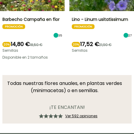
Barbecho Campaña en flor
Lino - Linum usitatissimum
PROMOCIÓN
PROMOCIÓN
35
27
14,80 €
17,52 €
18,50 €
21,90 €
20%
20%
Semillas
Semillas
Disponible en 2 tamaños
Todas nuestras flores anuales, en plantas verdes
(minimacetas) o en semillas.
¡TE ENCANTAN!
Ver 592 opiniones