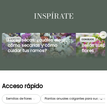
INSPÍRATE
→
Flores secas: ¿cuáles elegir,
CONSEJOS
CONSEJOS
cómo secarlas y cómo
Bellas susp
cuidar tus ramos?
flores
Acceso rápido
Semillas de flores
Plantas anuales colgantes para suspensi
→