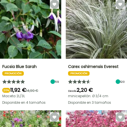
Fucsia Blue Sarah
Carex oshimensis Everest
PROMOCIÓN
PROMOCIÓN
59
120
11,92 €
2,20 €
14,90 €
20%
Desde
Maceta 2L/3L
minicepellón: Ø 3/4 cm
Disponible en 4 tamaños
Disponible en 3 tamaños