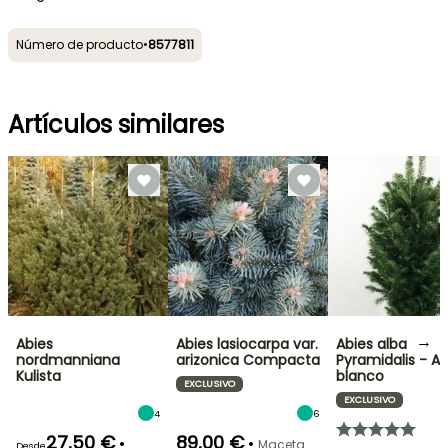
Número de producto
•
8577811
Artículos similares
→
Abies
Abies lasiocarpa var.
Abies alba
nordmanniana
arizonica Compacta
Pyramidalis - A
Kulista
blanco
EXCLUSIVO
EXCLUSIVO
4
6
27,50 €
89,00 €
•
•
Maceta
Desde