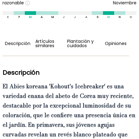
razonable
Noviembre
E
F
M
A
M
J
J
A
S
O
N
D
Artículos
Plantación y
Descripción
Opiniones
similares
cuidados
Descripción
El
Abies koreana 'Kohout's Icebreaker'
es una
variedad
enana
del abeto de Corea muy reciente,
destacable por la excepcional
luminosidad de su
coloración
, que le confiere
una presencia única en
el jardín.
En primavera, sus jóvenes agujas
curvadas revelan un revés blanco-plateado que