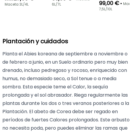
99,00 €
•
Mac
Maceta 3L/4L
6L/7L
7,5L/10L
Plantación y cuidados
Planta el Abies koreana de septiembre a noviembre o
de febrero a junio, en un Suelo ordinario pero muy bien
drenado, incluso pedregoso y rocoso, enriquecido con
humus, no demasiado seco, a Sol tenue o a media
sombra. Esta especie teme el Calor, la sequía
prolongada y el sol abrasador. Riega regularmente las
plantas durante los dos o tres veranos posteriores a la
Plantación. El abeto de Corea debe ser regado en
períodos de fuertes Calores prolongados. Este arbusto
no necesita poda, pero puedes eliminar las ramas que