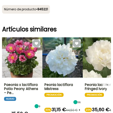
Número de producto
•
845221
Artículos similares
→
Paeonia x lactiflora
Peonia lactiflora
Peonia lactiflor
Patio Peony Athens
Mistress
Fringed Ivory
- Pe…
PROMOCIÓN
PROMOCIÓN
NUEVO
36
9
31,15 €
35,60 €
•
44,50 €
44
30%
20%