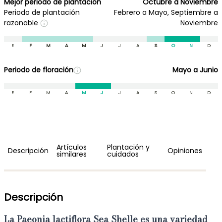
Mejor periodo de plantación
Octubre a Noviembre
Periodo de plantación
Febrero a Mayo, Septiembre a
razonable
Noviembre
E
F
M
A
M
J
J
A
S
O
N
D
Periodo de floración
Mayo a Junio
E
F
M
A
M
J
J
A
S
O
N
D
Artículos
Plantación y
Descripción
Opiniones
similares
cuidados
Descripción
La
Paeonia lactiflora Sea Shelle
es una variedad