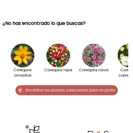
¿No has encontrado lo que buscas?
→
Coreopsis
Coreopsis rojos
Coreopsis rosas
Coreop
amarillos
cubresu
Encontrar las plantas adecuadas para mi jardín