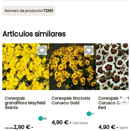
Número de producto
•
72391
Artículos similares
Coreopsis
Coreopsis tinctoria
Coreopsis tincto
→
grandiflora Mayfield
Corusco Gold
Corusco Cream
Giants
Red
17
39
4,90 €
•
Semillas
2,90 €
4,90 €
•
•
Semill
Desde