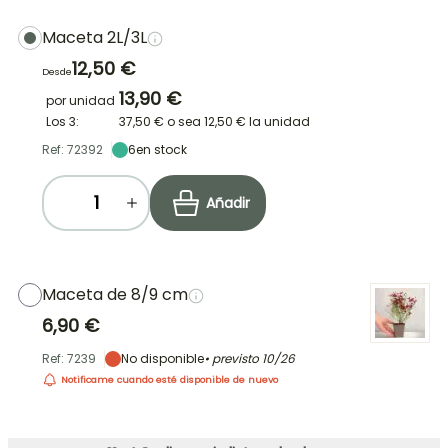
Maceta 2L/3L
12,50 €
Desde
13,90 €
por unidad
Los 3:
37,50 €
o sea
12,50 €
la unidad
Ref: 72392
6
en stock
Añadir
Maceta de 8/9 cm
6,90 €
Ref: 7239
No disponible
• previsto
10/26
Notificame cuando esté disponible de nuevo