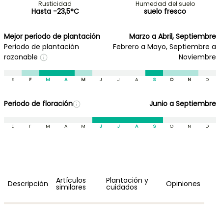
Rusticidad
Humedad del suelo
Hasta -23,5°C
suelo fresco
Mejor periodo de plantación
Marzo a Abril, Septiembre
Periodo de plantación
Febrero a Mayo, Septiembre a
razonable
Noviembre
E
F
M
A
M
J
J
A
S
O
N
D
Periodo de floración
Junio a Septiembre
E
F
M
A
M
J
J
A
S
O
N
D
Artículos
Plantación y
Descripción
Opiniones
similares
cuidados