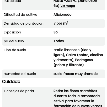
Rusticidad
Hasta -23,5°C (zona USDA
6a)
Ver mapa
Dificultad de cultivo
Aficionado
2
Densidad de plantación
7 por m
Exposición
Sol
pH del suelo
Todos
Tipo de suelo
arcillo limonoso (rico y
ligero), Calizo (pobre, alcalino
y drenante), Pedregoso
(pobre y filtrante)
Humedad del suelo
suelo fresco muy drenado
Cuidado
Consejos de poda
Retira las flores marchitas
durante toda la temporada
estival para favorecer la
formación de nuevas yemas