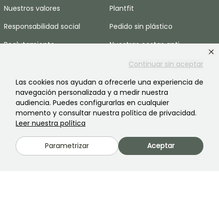
Nuestros valores
Plantfit
Responsabilidad social
Pedido sin plástico
Reclutamiento
Nuestras cestas anti-
desperdicio
Espacio prensa
Continuar sin aceptar
AYUDA & CONTACTOS
Las cookies nos ayudan a ofrecerle una experiencia de
navegación personalizada y a medir nuestra
Preguntas frecuentes
audiencia. Puedes configurarlas en cualquier
momento y consultar nuestra política de privacidad.
Contáctenos
Leer nuestra política
IDIOMAS
Parametrizar
Aceptar
Promessedefleurs.com
Promessedefleurs.ie
Promessedefleurs.de
Promessedefleurs.it