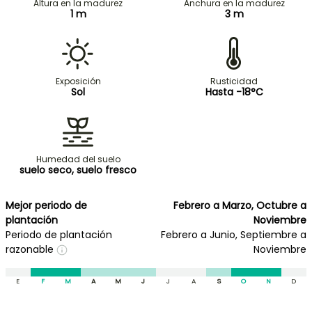
Altura en la madurez
Anchura en la madurez
1 m
3 m
Exposición
Rusticidad
Sol
Hasta -18°C
Humedad del suelo
suelo seco, suelo fresco
Mejor periodo de
Febrero a Marzo, Octubre a
plantación
Noviembre
Periodo de plantación
Febrero a Junio, Septiembre a
razonable
Noviembre
E
F
M
A
M
J
J
A
S
O
N
D