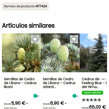
Número de producto
•
877424
Artículos similares
→
Semillas de Cedro
Semillas de Cedro
Cedrus deodar
de Líbano - Cedrus
de Líbano - Cedrus
Feeling Blue - 
libani
atlanti…
del Hima…
VALOR SEGURO
6
4
5,90 €
6,90 €
•
•
Desde
Desde
65,00 €
•
Semillas
Semillas
Desde