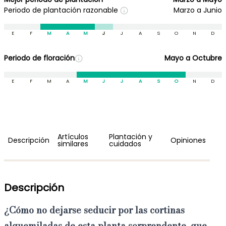
Periodo de plantación razonable
Marzo a Junio
E
F
M
A
M
J
J
A
S
O
N
D
Periodo de floración
Mayo a Octubre
E
F
M
A
M
J
J
A
S
O
N
D
Artículos
Plantación y
Descripción
Opiniones
similares
cuidados
Descripción
¿Cómo no dejarse seducir por las cortinas
alquemiladas de esta planta sorprendente, que