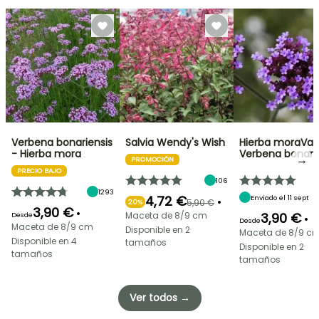
Verbena bonariensis
Salvia Wendy's Wish
Hierba moraVan
- Hierba mora
Verbena bonari
→
PROMOCIÓN
PRECIO BAJO
106
1293
4,72 €
Enviado el 11 sept
•
5,90 €
20%
3,90 €
•
Maceta de 8/9 cm
3,90 €
Desde
•
Desde
Maceta de 8/9 cm
Disponible en 2
Maceta de 8/9 c
Disponible en 4
tamaños
Disponible en 2
tamaños
tamaños
Ver todos →