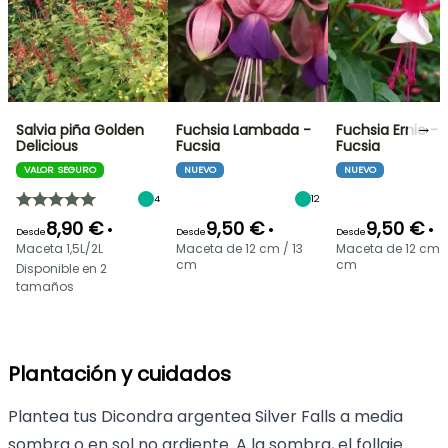
→
Salvia piña Golden
Fuchsia Lambada -
Fuchsia Ernie -
Delicious
Fucsia
Fucsia
VALOR SEGURO
NUEVO
NUEVO
4
12
8,90 €
9,50 €
9,50 €
•
•
•
Desde
Desde
Desde
Maceta 1,5L/2L
Maceta de 12 cm / 13
Maceta de 12 cm /
cm
cm
Disponible en 2
tamaños
Plantación y cuidados
Plantea tus Dicondra argentea Silver Falls a media
sombra o en sol no ardiente. A la sombra, el follaje