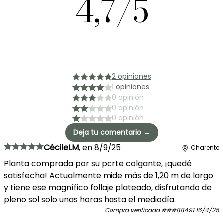
4,7/5
2 opiniones
1 opiniones
0 opinión
0 opinión
0 opinión
Deja tu comentario →
CécileLM
,
en
8/9/25
Charente
Planta comprada por su porte colgante, ¡quedé
satisfecha! Actualmente mide más de 1,20 m de largo
y tiene ese magnífico follaje plateado, disfrutando de
pleno sol solo unas horas hasta el mediodía.
Compra verificada
###88491
16/4/25