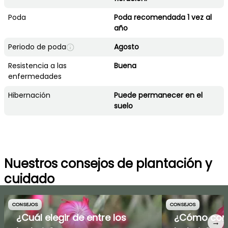
Poda
Poda recomendada 1 vez al
año
Periodo de poda
Agosto
Resistencia a las
Buena
enfermedades
Hibernación
Puede permanecer en el
suelo
Nuestros consejos de plantación y
cuidado
CONSEJOS
CONSEJOS
¿Cuál elegir de entre los
¿Cómo comb
→