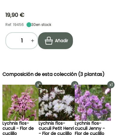
19,90 €
Ref: 19456
30
en stock
Añadir
Composición de esta colección (3 plantas)
x1
x1
x1
Lychnis flos-
Lychnis flos-
Lychnis flos-
cuculi - Flor de
cuculi Petit Henri
cuculi Jenny -
cuclillo
- Flor de cuclillo
Flor de cuclillo