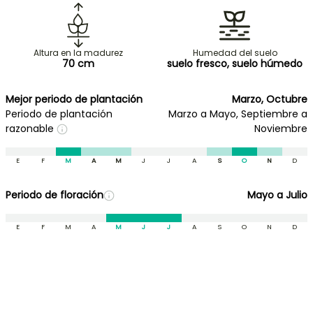
Altura en la madurez
Humedad del suelo
70 cm
suelo fresco, suelo húmedo
Mejor periodo de plantación
Marzo, Octubre
Periodo de plantación
Marzo a Mayo, Septiembre a
razonable
Noviembre
E
F
M
A
M
J
J
A
S
O
N
D
Periodo de floración
Mayo a Julio
E
F
M
A
M
J
J
A
S
O
N
D