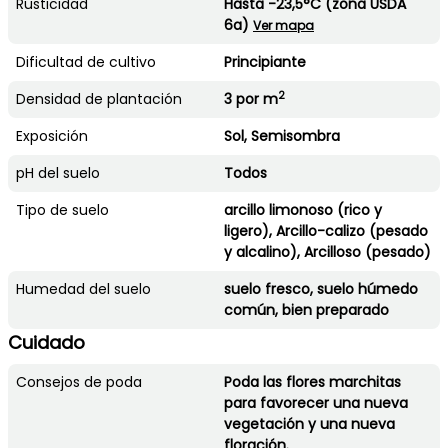
Rusticidad
Hasta -23,5°C (zona USDA
6a)
Ver mapa
Dificultad de cultivo
Principiante
2
Densidad de plantación
3 por m
Exposición
Sol, Semisombra
pH del suelo
Todos
Tipo de suelo
arcillo limonoso (rico y
ligero), Arcillo-calizo (pesado
y alcalino), Arcilloso (pesado)
Humedad del suelo
suelo fresco, suelo húmedo
común, bien preparado
Cuidado
Consejos de poda
Poda las flores marchitas
para favorecer una nueva
vegetación y una nueva
floración.