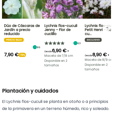
Dúo de Cáscaras de
Lychnis flos-cuculi
Lychnis flos-cuc
→
Jardín a precio
Jenny - Flor de
Petit Henri - Flo
reducido
cuclillo
cu…
PRECIO BAJO
EXCLUSIVO
63
86
6,90 €
•
Desde
7,90 €
8,90 €
•
-19%
Maceta de 7/8 cm
Desde
Maceta de 8/9 c
Disponible en 2
Disponible en 2
tamaños
tamaños
Plantación y cuidados
El Lychnis flos-cuculi se planta en otoño o a principios
de la primavera en un terreno húmedo, rico y soleado.