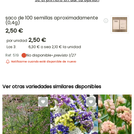
saco de 100 semillas aproximadamente
(0,4g)
2,50 €
2,50 €
por unidad
Los 3:
6,30 €
o sea
2,10 €
la unidad
Ref: 519
No disponible
• previsto
1/27
Notificame cuando esté disponible de nuevo
Ver otras variedades similares disponibles