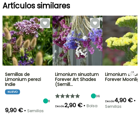
Artículos similares
→
Semillas de
Limonium sinuatum
Limonium sinu
Limonium perezi
Forever Art Shades
Forever Moonlig
Indie
(Semill…
NUEVO
36
4,90 €
•
11
Desde
2,90 €
•
Bolsa
Semillas
Desde
9,90 €
•
Semillas