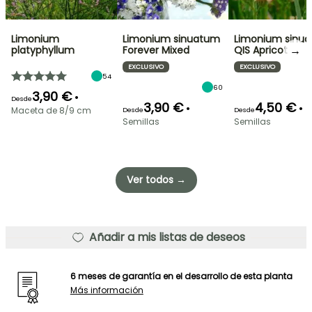
Limonium
Limonium sinuatum
Limonium sinu
→
platyphyllum
Forever Mixed
QIS Apricot
EXCLUSIVO
EXCLUSIVO
54
60
3,90 €
•
Desde
3,90 €
4,50 €
•
•
Maceta de 8/9 cm
Desde
Desde
Semillas
Semillas
Ver todos →
Añadir a mis listas de deseos
6 meses de garantía en el desarrollo de esta planta
Más información