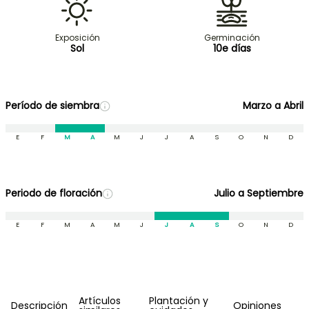
Exposición
Germinación
Sol
10e días
Período de siembra
Marzo a Abril
E
F
M
A
M
J
J
A
S
O
N
D
Periodo de floración
Julio a Septiembre
E
F
M
A
M
J
J
A
S
O
N
D
Artículos
Plantación y
Descripción
Opiniones