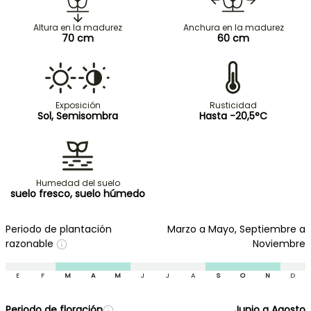
Altura en la madurez
Anchura en la madurez
70 cm
60 cm
Exposición
Rusticidad
Sol, Semisombra
Hasta -20,5°C
Humedad del suelo
suelo fresco, suelo húmedo
Periodo de plantación
Marzo a Mayo, Septiembre a
razonable
Noviembre
E
F
M
A
M
J
J
A
S
O
N
D
Periodo de floración
Junio a Agosto