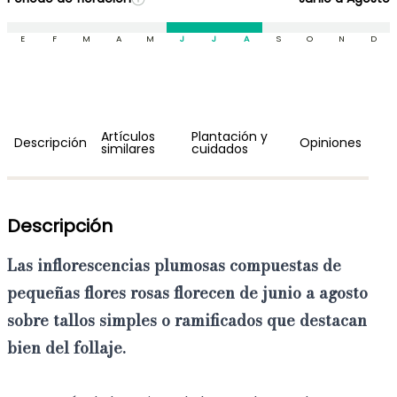
E
F
M
A
M
J
J
A
S
O
N
D
Artículos
Plantación y
Descripción
Opiniones
similares
cuidados
Descripción
Las inflorescencias plumosas compuestas de
pequeñas flores rosas florecen de junio a agosto
sobre tallos simples o ramificados que destacan
bien del follaje.