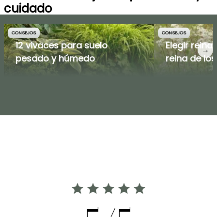
cuidado
CONSEJOS
CONSEJOS
12 vivaces para suelo
Elegir reina
→
pesado y húmedo
reina de lo