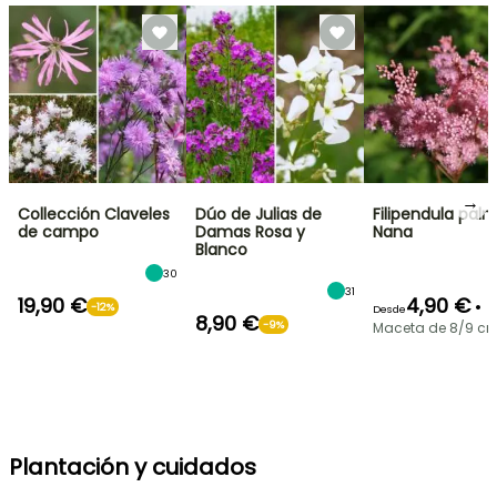
→
Collección Claveles
Dúo de Julias de
Filipendula pal
de campo
Damas Rosa y
Nana
Blanco
30
31
19,90 €
4,90 €
•
-12%
Desde
8,90 €
-9%
Maceta de 8/9 c
Plantación y cuidados