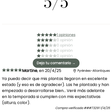
5/5
1 opiniones
0 opinión
0 opinión
0 opinión
0 opinión
Deja tu comentario →
Martine
,
en
20/4/25
Pyrénées-Atlantiques
Ya puedo decir que mis plantas llegaron en excelente
estado (y eso es de agradecer). Las he plantado y han
empezado a desarrollarse bien... Veré más adelante
en la temporada si cumplen con mis expectativas
(altura, color).
Compra verificada
###73291
1/4/25