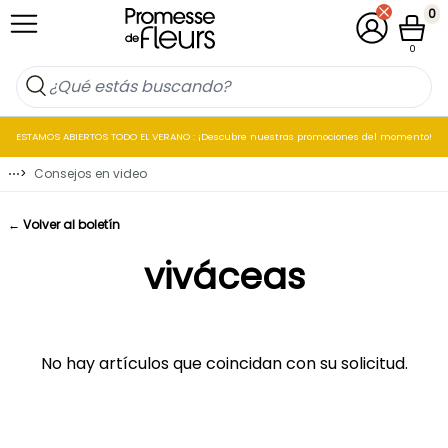
Ir al contenido
0
Mi cuenta
Cesta
0
ESTAMOS ABIERTOS TODO EL VERANO : ¡Descubre nuestras promociones del momento!
⋯
>
Consejos en video
← Volver al boletín
viváceas
No hay artículos que coincidan con su solicitud.