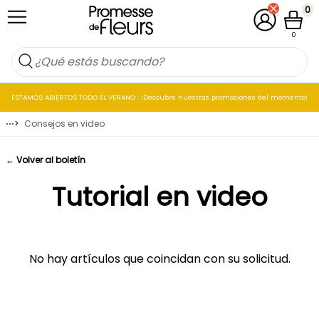
Ir al contenido
0
Mi cuenta
Cesta
0
ESTAMOS ABIERTOS TODO EL VERANO : ¡Descubre nuestras promociones del momento!
⋯
>
Consejos en video
← Volver al boletín
Tutorial en video
No hay artículos que coincidan con su solicitud.