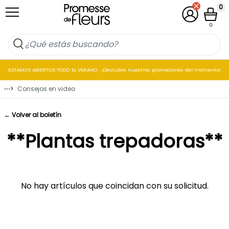
Ir al contenido
0
Mi cuenta
Cesta
0
ESTAMOS ABIERTOS TODO EL VERANO : ¡Descubre nuestras promociones del momento!
⋯
>
Consejos en video
← Volver al boletín
**Plantas trepadoras**
No hay artículos que coincidan con su solicitud.