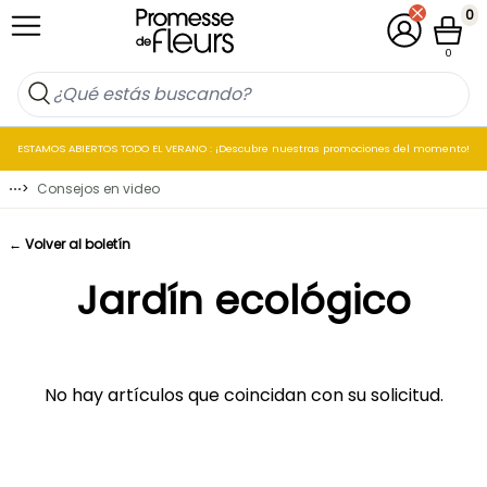
Ir al contenido
0
Mi cuenta
Cesta
0
ESTAMOS ABIERTOS TODO EL VERANO : ¡Descubre nuestras promociones del momento!
⋯
>
Consejos en video
← Volver al boletín
Jardín ecológico
No hay artículos que coincidan con su solicitud.