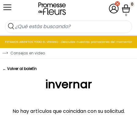
Ir al contenido
0
Mi cuenta
Cesta
0
ESTAMOS ABIERTOS TODO EL VERANO : ¡Descubre nuestras promociones del momento!
⋯
>
Consejos en video
← Volver al boletín
invernar
No hay artículos que coincidan con su solicitud.