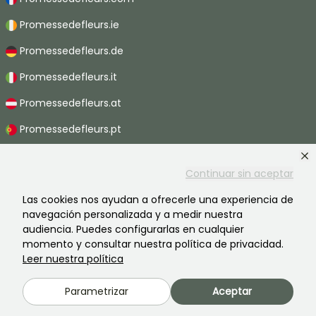
Promessedefleurs.ie
Promessedefleurs.de
Promessedefleurs.it
Promessedefleurs.at
Promessedefleurs.pt
Promessedefleurs.nl
Continuar sin aceptar
Promessedefleurs.be
Las cookies nos ayudan a ofrecerle una experiencia de
Promessedefleurs.ch
navegación personalizada y a medir nuestra
audiencia. Puedes configurarlas en cualquier
momento y consultar nuestra política de privacidad.
Leer nuestra política
2026 ©Promesse de fleurs - Todos derechos reservados.
Información legal
-
Términos y condiciones
-
Política de privacidad
Parametrizar
Aceptar
Promesse de fleurs, una empresa familiar al servicio de todos los
jardineros.