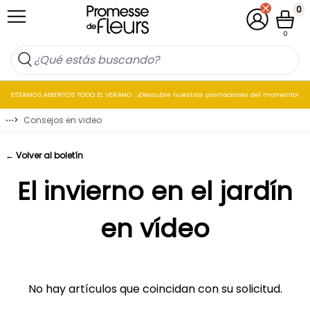
Ir al contenido
0
Mi cuenta
Cesta
0
ESTAMOS ABIERTOS TODO EL VERANO : ¡Descubre nuestras promociones del momento!
⋯
>
Consejos en video
← Volver al boletín
El invierno en el jardín
en vídeo
No hay artículos que coincidan con su solicitud.