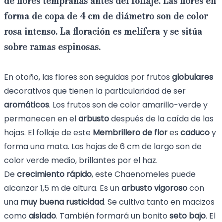
de flores tempranas antes del follaje. Las flores en
forma de copa de 4 cm de diámetro son de color
rosa intenso
. La floración es
melífera
y se sitúa
sobre ramas
espinosas
.
En otoño, las flores son seguidas por frutos
globulares
decorativos que tienen la particularidad de ser
aromáticos
. Los frutos son de color amarillo-verde y
permanecen en el
arbusto
después de la caída de las
hojas. El follaje de este
Membrillero de flor
es
caduco
y
forma una mata. Las hojas de 6 cm de largo son de
color verde medio, brillantes por el haz.
De
crecimiento rápido
, este Chaenomeles puede
alcanzar 1,5 m de altura. Es un
arbusto
vigoroso
con
una
muy buena rusticidad
. Se cultiva tanto en macizos
como
aislado
. También formará un bonito
seto bajo
. El