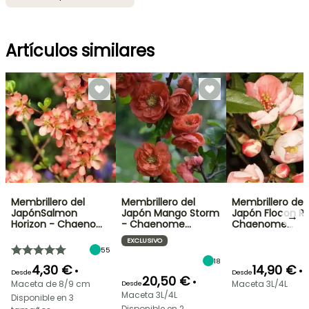
Artículos similares
Membrillero del
Membrillero del
Membrillero del
JapónSalmon
Japón Mango Storm
Japón Flocon R
→
Horizon - Chaeno…
- Chaenome…
Chaenome…
EXCLUSIVO
55
18
4,30 €
14,90 €
•
•
Desde
Desde
20,50 €
•
Maceta de 8/9 cm
Maceta 3L/4L
Desde
Maceta 3L/4L
Disponible en 3
Disponible en 2