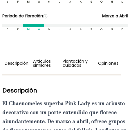
E
F
M
A
M
J
J
A
S
O
N
D
Periodo de floración
Marzo a Abril
E
F
M
A
M
J
J
A
S
O
N
D
Artículos
Plantación y
Descripción
Opiniones
similares
cuidados
Descripción
El
Chaenomeles superba Pink Lady
es un
arbusto
decorativo
con un
porte extendido
que
florece
abundantemente
. De marzo a abril, ofrece grupos