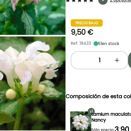
PRECIO BAJO
9,50 €
Ref: 19433
51
en stock
Composición de esta col
x1
Lamium maculat
Nancy
3,90
Sólo precio: