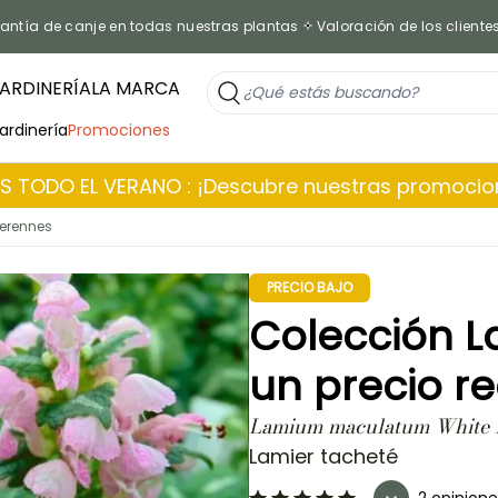
antía de canje en todas nuestras plantas
Valoración de los cliente
ARDINERÍA
LA MARCA
jardinería
Promociones
 TODO EL VERANO : ¡Descubre nuestras promoci
perennes
PRECIO BAJO
Colección 
un precio r
Lamium maculatum White N
Lamier tacheté
2 opinione