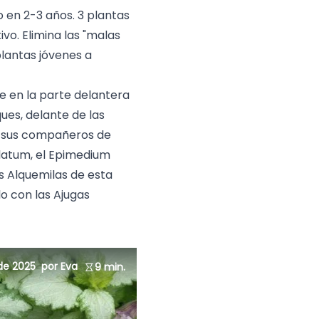
o en 2-3 años. 3 plantas
vo. Elimina las "malas
plantas jóvenes a
e en la parte delantera
ues, delante de las
n sus compañeros de
latum
, el
Epimedium
as Alquemilas de esta
lo con las
Ajugas
de 2025
por Eva
9 min.