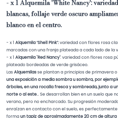
- x 1
Alquemila 'White Nancy'
: variedad
blancas, follaje verde oscuro ampliam
blanco en el centro.
- x 1
Alquemila ‘Shell Pink’
:
variedad con flores rosa cla
marcadas con una franja plateada a cada lado de la v
- x 1
Alquemila 'Red Nancy'
: variedad con flores rosa pú
plateado bordeadas de verde grisáceo.
Las
Alquemilas
se plantan a principios de primavera o
una exposición a media sombra u sombra,
por ejemplo
árboles, en una rocalla fresca y sombreada, junto a u
norte o al este
... Se desarrollan bien en un suelo que
verano, pero no encharcado. Su progresión moderada,
enraízan en contacto con el suelo, es perfectament
forma
un tapiz de aproximadamente 20 cm de altura