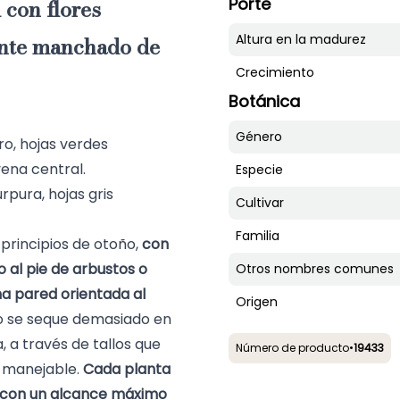
 con flores
Porte
ente manchado de
Altura en la madurez
Crecimiento
Botánica
Género
ro, hojas verdes
ena central.
Especie
rpura, hojas gris
Cultivar
Familia
 principios de otoño,
con
 al pie de arbustos o
Otros nombres comunes
na pared orientada al
Origen
 no se seque demasiado en
 a través de tallos que
Número de producto
•
19433
e manejable.
Cada planta
 con un alcance máximo