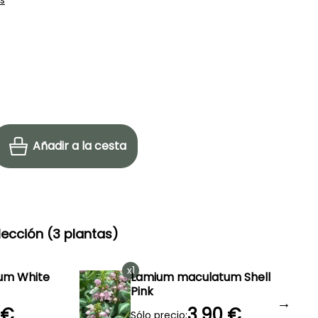
Añadir a la cesta
ección (3 plantas)
x1
um White
Lamium maculatum Shell
Pink
→
 €
3,90 €
Sólo precio: