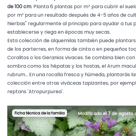
de 100 cm
. Planta 6 plantas por m² para cubrir el suel
por m² para un resultado después de 4-5 años de culti
hierbas" regularmente al principio para ayudar a tus 
establecerse y riega en épocas muy secas.
Esta colección de alquemilas también puede plantars
de los parterres, en forma de cinta o en pequeños toq
Coralitos
o los
Geranios vivaces
. Se combina bien co
sombra como los
hépatas
y los
hostas
, el
Arum macu
rubrum
... En una rocalla fresca y húmeda, plantarás l
colección entre otras viváceas tapizantes, por ejemp
reptans 'Atropurpurea'
.
Ficha técnica de la familia
Modificado el 7 de agosto 