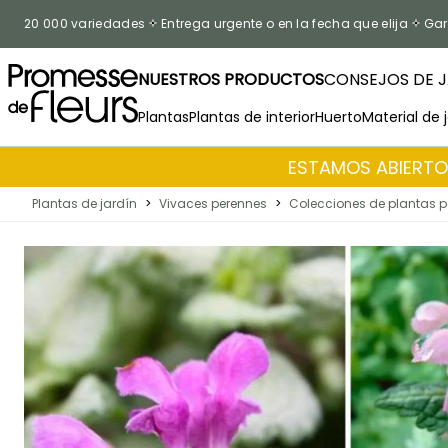
Ir al contenido
20 000 variedades
Entrega urgente o en la fecha que elija
Gar
NUESTROS PRODUCTOS
CONSEJOS DE J
Plantas
Plantas de interior
Huerto
Material de 
ESTAMOS ABIERTOS
Plantas de jardín
>
Vivaces perennes
>
Colecciones de plantas 