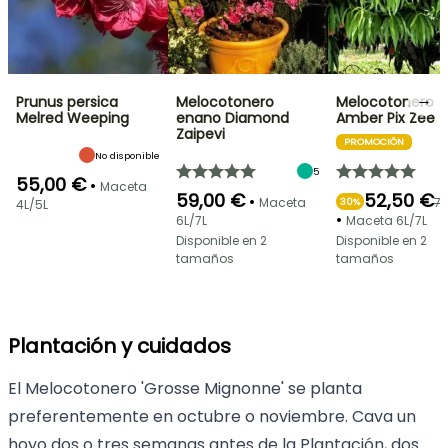
→
Prunus persica
Melocotonero
Melocotonero
Melred Weeping
enano Diamond
Amber Pix Zee
Zaipevi
PROMOCIÓN
No disponible
5
55,00 €
•
Maceta
59,00 €
52,50 €
•
Maceta
75
30%
4L/5L
•
6L/7L
Maceta 6L/7L
Disponible en 2
Disponible en 2
tamaños
tamaños
Plantación y cuidados
El Melocotonero 'Grosse Mignonne' se planta
preferentemente en octubre o noviembre. Cava un
hoyo dos o tres semanas antes de la Plantación, dos