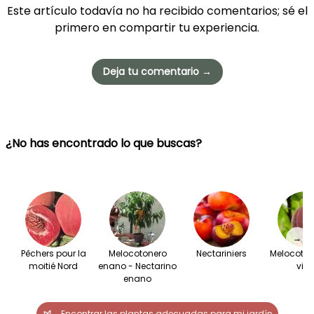
Este artículo todavía no ha recibido comentarios; sé el
primero en compartir tu experiencia.
Deja tu comentario →
¿No has encontrado lo que buscas?
→
Pêchers pour la
Melocotonero
Nectariniers
Melocoton
moitié Nord
enano - Nectarino
viñ
enano
Encontrar las plantas adecuadas para mi jardín