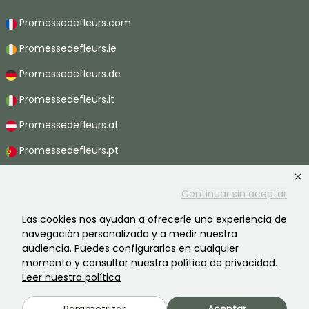
Promessedefleurs.com
Promessedefleurs.ie
Promessedefleurs.de
Promessedefleurs.it
Promessedefleurs.at
Promessedefleurs.pt
Promessedefleurs.nl
Continuar sin aceptar
Promessedefleurs.be
Las cookies nos ayudan a ofrecerle una experiencia de
Promessedefleurs.ch
navegación personalizada y a medir nuestra
audiencia. Puedes configurarlas en cualquier
momento y consultar nuestra política de privacidad.
Leer nuestra política
2026 ©Promesse de fleurs - Todos derechos reservados.
Información legal
-
Términos y condiciones
-
Política de privacidad