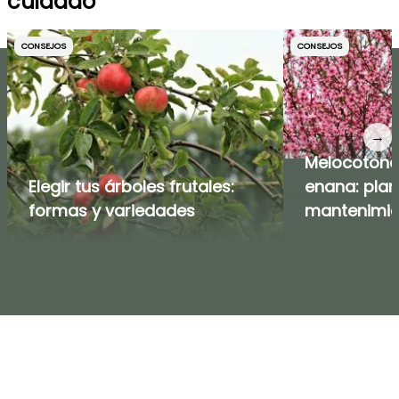
cuidado
CONSEJOS
CONSEJOS
→
Melocotone
Elegir tus árboles frutales:
enana: plan
formas y variedades
mantenimie