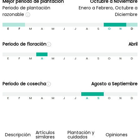
Mejor periodo de plantación
Octubre a Noviembre
Periodo de plantación
Enero a Febrero, Octubre a
razonable
Diciembre
E
F
M
A
M
J
J
A
S
O
N
D
Periodo de floración
Abril
E
F
M
A
M
J
J
A
S
O
N
D
Periodo de cosecha
Agosto a Septiembre
E
F
M
A
M
J
J
A
S
O
N
D
Artículos
Plantación y
Descripción
Opiniones
similares
cuidados